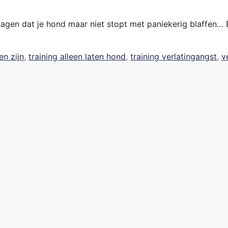
agen dat je hond maar niet stopt met paniekerig blaffen… En
en zijn
,
training alleen laten hond
,
training verlatingangst
,
v