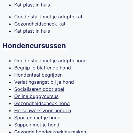
Kat plast in huis
Goede start met je adoptiekat
Gezondheidscheck kat
Kat plast in huis
Hondencursussen
Goede start met je adoptiehond
Begrijp je blaffende hond
Hondentaal begrijpen
Verlatingsangst bij je hond
Socialiseren door spel
Online puppycursus
Gezondheidscheck hond
Hersenwerk voor honden
Sporten met je hond
Suppen met je hond
Gezonde hondenkoekjes maken